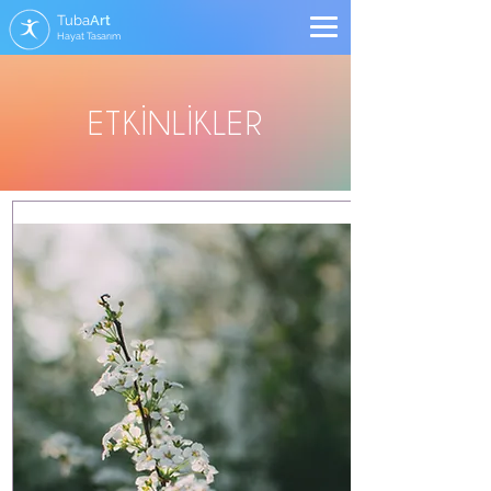
Tuba
Art
Hayat Tasarım
ETKİNLİKLER