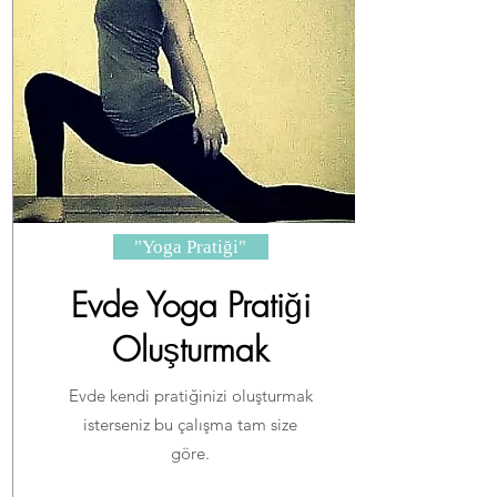
"Yoga Pratiği"
Evde Yoga Prati
ğ
i
Olu
ş
turmak
Evde kendi pratiğinizi oluşturmak
isterseniz bu çalışma tam size
göre.