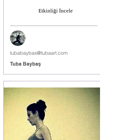
Etkinliği İncele
tubabaybas@tubaart.com
Tuba Baybaş