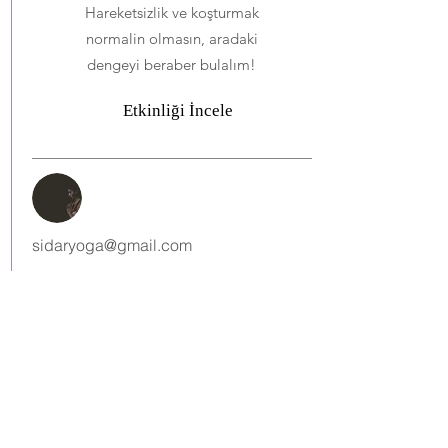
Hareketsizlik ve koşturmak
normalin olmasın, aradaki
dengeyi beraber bulalım!
Etkinliği İncele
sidaryoga@gmail.com
Sidar Top
ş
Bize Ula
ın.
ttbaybas@gmail.com
@tubaarthayat