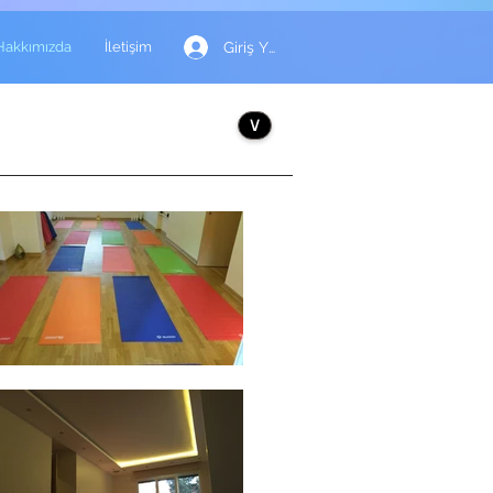
Giriş Yap
Hakkımızda
İletişim
∨