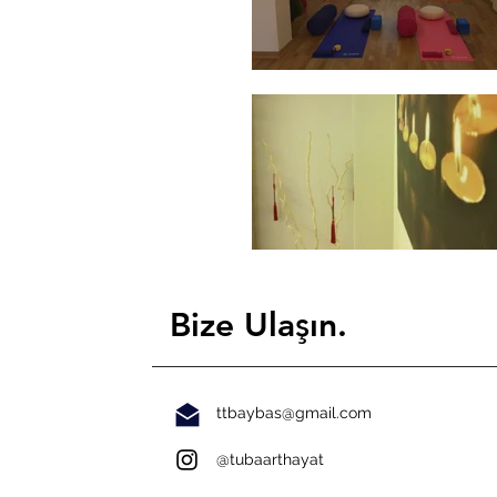
ş
Bize Ula
ın.
ttbaybas@gmail.com
@tubaarthayat