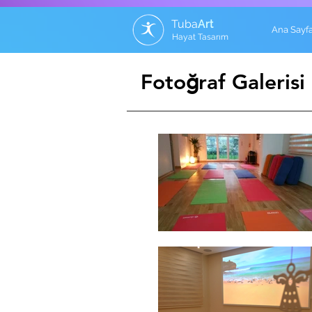
Tuba
Art
Ana Sayf
Hayat Tasarım
ğ
Foto
raf Galerisi