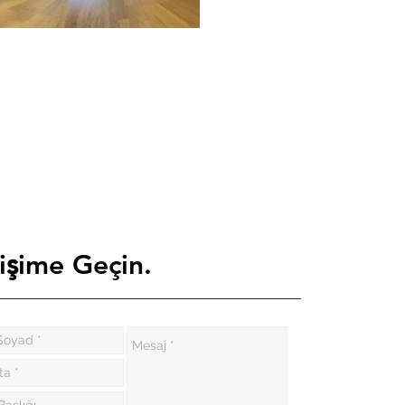
ş
i
ime Geçin.