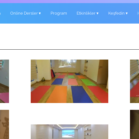
a
Online Dersler ▾
Program
Etkinlikler ▾
Keşfedin ▾