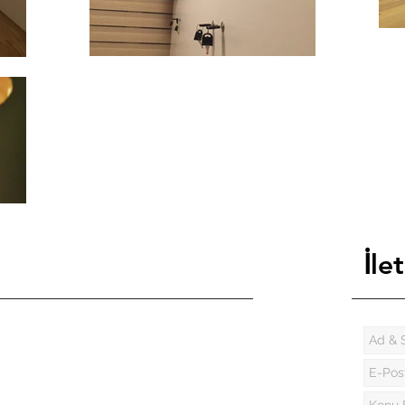
İ
let