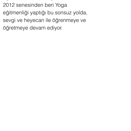
2012 senesinden beri Yoga
eğitmenliği yaptığı bu sonsuz yolda,
sevgi ve heyecan ile öğrenmeye ve
öğretmeye devam ediyor.
ş
Bize Ula
ın.
ttbaybas@gmail.com
@tubaarthayat
İ
ş
leti
ime Geçin.