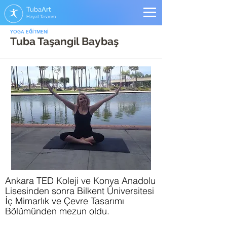
Tuba
Art
Hayat Tasarım
YOGA E
İTMENİ
Ğ
Tuba Taşangil Baybaş
Ankara TED Koleji ve Konya Anadolu
Lisesinden sonra Bilkent Üniversitesi
İç Mimarlık ve Çevre Tasarımı
Bölümünden mezun oldu.