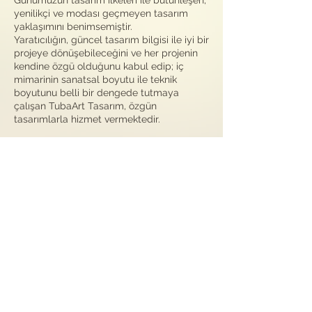
Günümüzün tasarım ilkeleri ile bütünleşen,
yenilikçi ve modası geçmeyen tasarım
yaklaşımını benimsemiştir.
Yaratıcılığın, güncel tasarım bilgisi ile iyi bir
projeye dönüşebileceğini ve her projenin
kendine özgü olduğunu kabul edip; iç
mimarinin sanatsal boyutu ile teknik
boyutunu belli bir dengede tutmaya
çalışan TubaArt Tasarım, özgün
tasarımlarla hizmet vermektedir.
ş
Bize Ula
ın.
ttbaybas@gmail.com
@tubaarthayat
İ
ş
leti
ime Geçin.