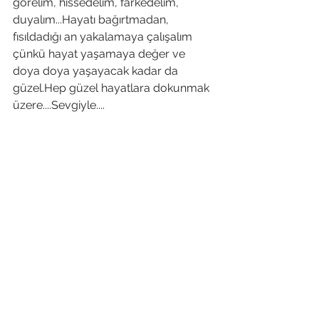
görelim, hissedelim, farkedelim, 
duyalım...Hayatı bağırtmadan, 
fısıldadığı an yakalamaya çalışalım 
çünkü hayat yaşamaya değer ve 
doya doya yaşayacak kadar da 
güzel.Hep güzel hayatlara dokunmak 
üzere....Sevgiyle....