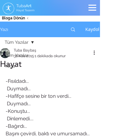
Tuba
Art
Hayat Tasarım
Bloga Dönün ﹤
Kaydol
Yazı
Tüm Yazılar
Tuba Baybaş
Tüm Yazılar
30 Kas 2015
1 dakikada okunur
Hayat
Yoga
-Fısıldadı...
 Duymadı...
-Hafifçe sesine bir ton verdi... 
 Duymadı...
-Konuştu...
 Dinlemedi....
-Bağırdı... 
Başını çevirdi, baktı ve umursamadı... 