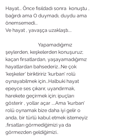
Hayat... Önce fısıldadı sonra  konuştu , 
bağırdı ama O duymadı, duydu ama 
önemsemedi... 
Ve hayat , yavaşça uzaklaştı....
                           Yapamadığımız 
şeylerden, keşkelerden konuşuruz; 
kaçan fırsatlardan, yaşayamadığımız 
hayatlardan bahsederiz...Ne çok 
'keşkeler' biriktiririz 'kurban' rolü 
oynayabilmek için...Halbuki hayat 
epeyce ses çıkarır, uyandırmak, 
harekete geçirmek için; ipuçları 
gösterir , yollar açar ....Ama 'kurban' 
rolü oynamak bize daha iyi gelir o 
anda, bir türlü kabul etmek istemeyiz 
,fırsatları görmediğimizi ya da 
görmezden geldiğimizi..